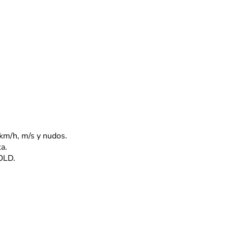
 km/h, m/s y nudos.
ta.
OLD.